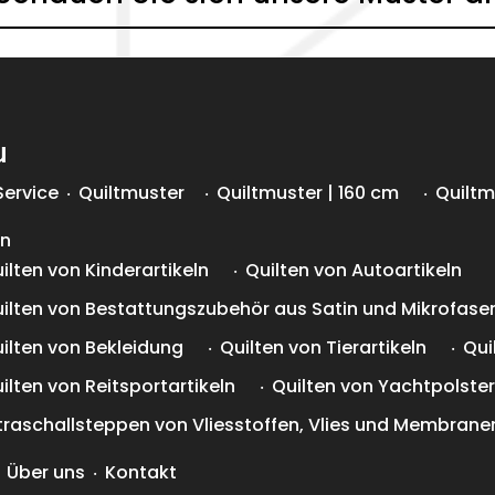
u
Service
Quiltmuster
Quiltmuster | 160 cm
Quiltm
en
ilten von Kinderartikeln
Quilten von Autoartikeln
ilten von Bestattungszubehör aus Satin und Mikrofase
ilten von Bekleidung
Quilten von Tierartikeln
Qui
ilten von Reitsportartikeln
Quilten von Yachtpolste
traschallsteppen von Vliesstoffen, Vlies und Membrane
Über uns
Kontakt