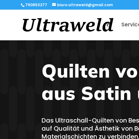
790853277
biuro.ultraweld@gmail.com
Servic
Quilten v
aus Satin
Das Ultraschall-Quilten von Be
auf Qualität und Ästhetik von 
Materialschichten zu verbinde