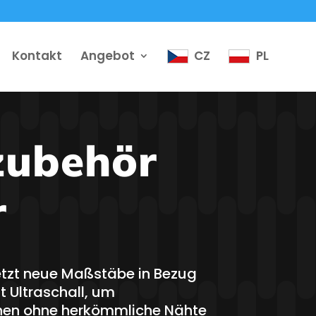
Kontakt
Angebot
CZ
PL
zubehör
r
etzt neue Maßstäbe in Bezug
t Ultraschall, um
chen ohne herkömmliche Nähte