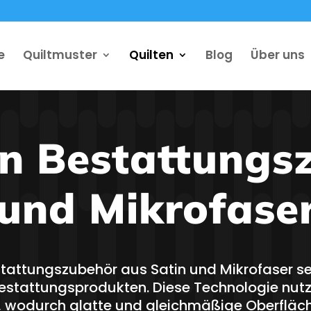
e
Quiltmuster
Quilten
Blog
Über uns
on Bestattungs
 und Mikrofase
stattungszubehör aus Satin und Mikrofaser s
Bestattungsprodukten. Diese Technologie nutz
n, wodurch glatte und gleichmäßige Oberflä