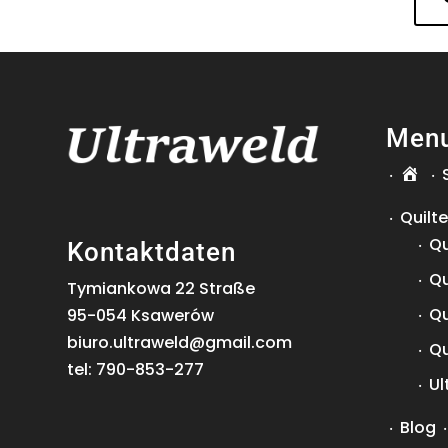
Men
Quilt
Qu
Kontaktdaten
Qu
Tymiankowa 22 Straße
Qu
95-054 Ksawerów
biuro.ultraweld@gmail.com
Qu
tel:
790-853-277
Ul
Blog