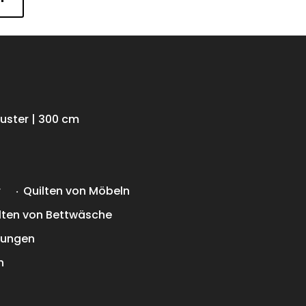
uster | 300 cm
r
Quilten von Möbeln
lten von Bettwäsche
rungen
n